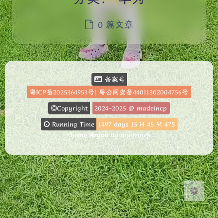
0 篇文章
夜间模式
备案号
粤ICP备2025364953号
|
粤公网安备44011302004756号
Sans Serif
Serif
Copyright
2024-2025
@ madeincp
浅阴影
深阴影
Running Time
1497
days
15
H
45
M
47
S
Theme
Argon
By madeincp
关闭
日落
暗化
灰度