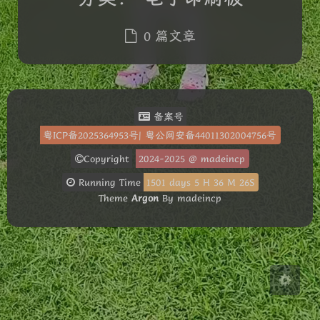
0 篇文章
夜间模式
备案号
粤ICP备2025364953号
|
粤公网安备44011302004756号
Sans Serif
Serif
Copyright
2024-2025
@ madeincp
浅阴影
深阴影
Running Time
1501
days
5
H
36
M
26
S
Theme
Argon
By madeincp
关闭
日落
暗化
灰度